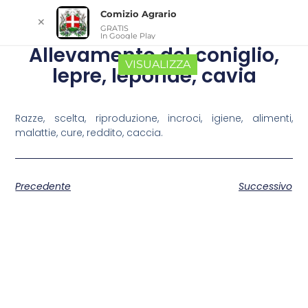
Comizio Agrario
✕
GRATIS
In Google Play
Allevamento del coniglio,
VISUALIZZA
lepre, leporide, cavia
Razze, scelta, riproduzione, incroci, igiene, alimenti,
malattie, cure, reddito, caccia.
Precedente
Successivo