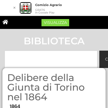
Comizio Agrario
✕
GRATIS
In Google Play
VISUALIZZA
BIBLIOTECA
C
Delibere della
Giunta di Torino
nel 1864
1864