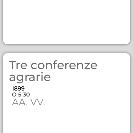
Tre conferenze
agrarie
1899
O 5 30
AA. VV.