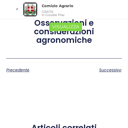
Comizio Agrario
✕
GRATIS
In Google Play
Osservazioni e
VISUALIZZA
considerazioni
agronomiche
Precedente
Successivo
Articoli correlati