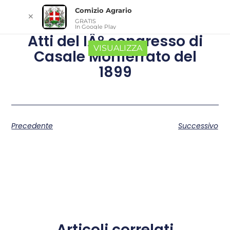
Comizio Agrario
✕
GRATIS
In Google Play
Atti del IÂ° congresso di
VISUALIZZA
Casale Monferrato del
1899
Precedente
Successivo
Articoli correlati