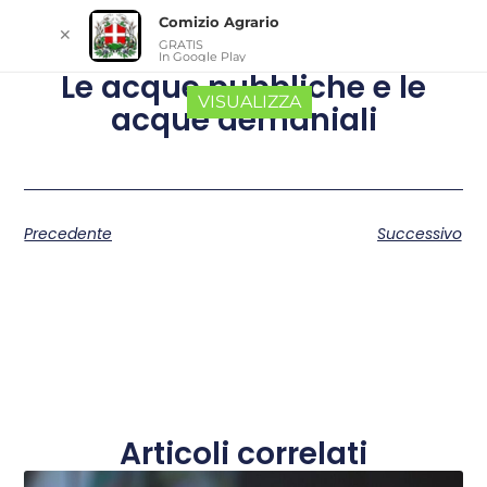
Comizio Agrario
✕
GRATIS
In Google Play
Le acque pubbliche e le
VISUALIZZA
acque demaniali
Precedente
Successivo
Articoli correlati