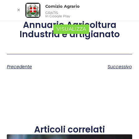
Comizio Agrario
✕
GRATIS
In Google Play
Annuario Agricoltura
VISUALIZZA
Industria e artigianato
Precedente
Successivo
Articoli correlati