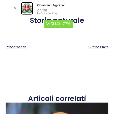
Comizio Agrario
✕
GRATIS
In Google Play
Storia naturale
VISUALIZZA
Precedente
Successivo
Articoli correlati