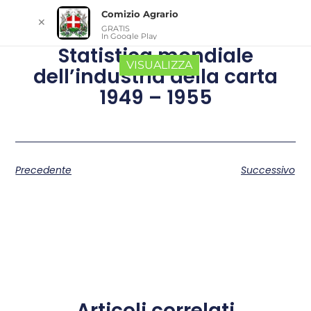
Comizio Agrario
✕
GRATIS
In Google Play
Statistica mondiale
VISUALIZZA
dell’industria della carta
1949 – 1955
Precedente
Successivo
Articoli correlati