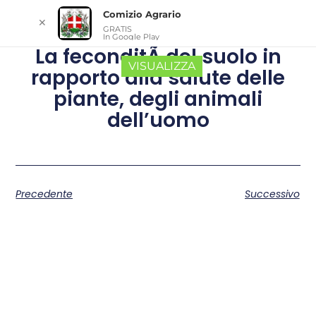
Comizio Agrario
✕
GRATIS
In Google Play
La feconditÃ del suolo in
VISUALIZZA
rapporto alla salute delle
piante, degli animali
dell’uomo
Precedente
Successivo