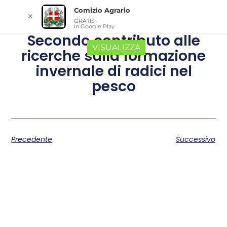
Comizio Agrario
✕
GRATIS
In Google Play
Secondo contributo alle
VISUALIZZA
ricerche sulla formazione
invernale di radici nel
pesco
Precedente
Successivo