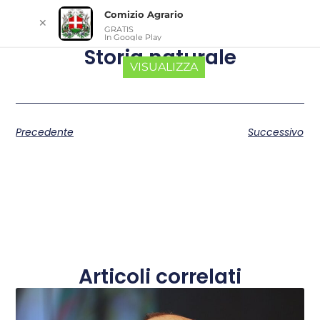
Comizio Agrario
✕
GRATIS
In Google Play
Storia naturale
VISUALIZZA
Precedente
Successivo
Articoli correlati