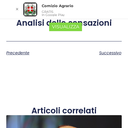
Comizio Agrario
✕
GRATIS
In Google Play
Analisi delle sensazioni
VISUALIZZA
Precedente
Successivo
Articoli correlati