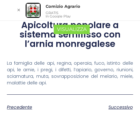
Comizio Agrario
✕
GRATIS
In Google Play
Apicoltura popolare a
VISUALIZZA
sistema semifisso con
l’arnia monregalese
La famiglia delle api, regina, operaia, fuco, istinto delle
api, le arnie, i pregi, i difetti, l’apiario, governo, riunioni,
sciamatura, muta, sovrapposizione del melario, miele,
malattie delle api.
Precedente
Successivo