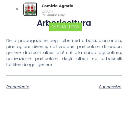
Comizio Agrario
✕
GRATIS
In Google Play
Arboricoltura
VISUALIZZA
Della propagazione degli alberi ed arbusti, piantonaja,
piantagioni diverse, coltivazione particolare di cadun
genere di alcuni alberi pià¹ utili alla sarda agricoltura,
coltivazione particolare degli alberi ed arboscelli
fruttiferi di ogni genere
Precedente
Successivo