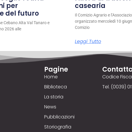
ni per
casearia
e del futuro
Il Comizio Agrario e l’Associaz
organizzato mercoledì 10 giugno
se Cebano Alta Val Tanaro e
Comizio
no 2026 alle
Leggi Tutto
Pagine
Contatta
Home
Codice Fisc
Biblioteca
Tel. (0039) 01
La storia
News
Pubblicazioni
Storiografia