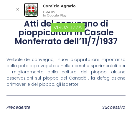
Comizio Agrario
✕
GRATIS
In Google Play
Atti del convegno di
VISUALIZZA
pioppicoltori in Casale
Monferrato dell’11/7/1937
Verbale del convegno, i nuovi pioppi italiani, importanza
della patologia vegetale nelle ricerche sperimentali per
il miglioramento della coltura del pioppo, alcune
osservazioni sul pioppo del Canadà , la defogliazione
primaverile del pioppo, gli ispettor
Precedente
Successivo