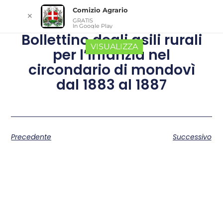
Comizio Agrario
✕
GRATIS
In Google Play
Bollettino degli asili rurali
VISUALIZZA
per l’infanzia nel
circondario di mondovì
dal 1883 al 1887
Precedente
Successivo