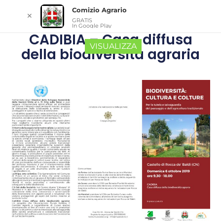
Comizio Agrario
✕
GRATIS
In Google Play
CADIBIA – Casa diffusa
VISUALIZZA
della biodiversità agraria