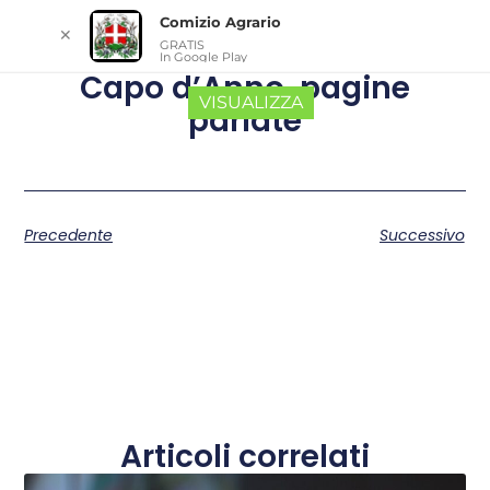
Comizio Agrario
✕
GRATIS
In Google Play
Capo d’Anno, pagine
VISUALIZZA
parlate
Precedente
Successivo
Articoli correlati