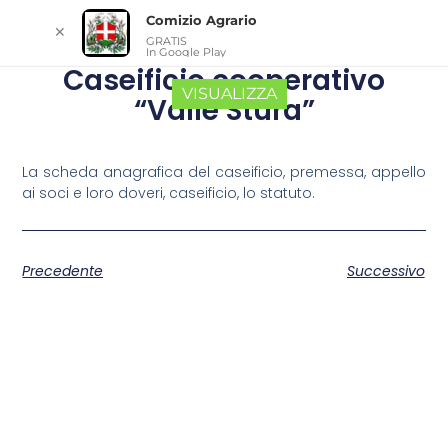
Comizio Agrario
✕
GRATIS
In Google Play
Caseificio cooperativo
VISUALIZZA
“Valle Stura”
La scheda anagrafica del caseificio, premessa, appello
ai soci e loro doveri, caseificio, lo statuto.
Precedente
Successivo