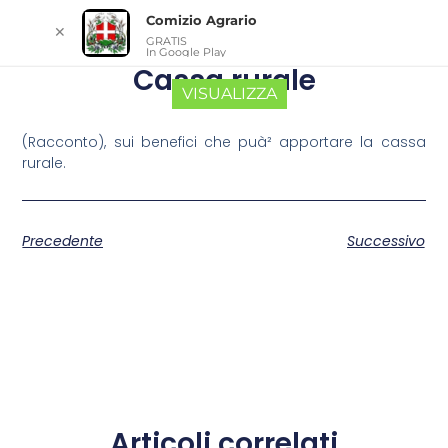
Comizio Agrario
✕
GRATIS
In Google Play
Cassa rurale
VISUALIZZA
(Racconto), sui benefici che puà² apportare la cassa
rurale.
Precedente
Successivo
Articoli correlati