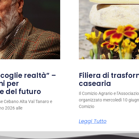
coglie realtà” –
Filiera di trasfo
ni per
casearia
e del futuro
Il Comizio Agrario e l’Associaz
organizzato mercoledì 10 giugno
se Cebano Alta Val Tanaro e
Comizio
no 2026 alle
Leggi Tutto