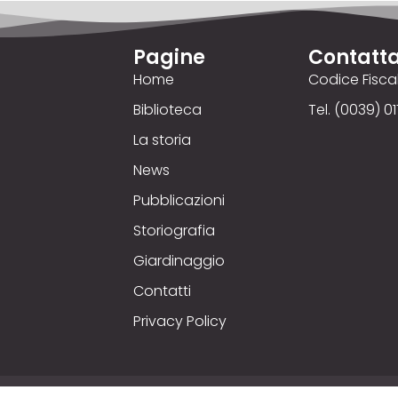
Pagine
Contatta
Home
Codice Fisc
Biblioteca
Tel. (0039) 01
La storia
News
Pubblicazioni
Storiografia
Giardinaggio
Contatti
Privacy Policy
yright © 2025
Comizio Agrario
. Credits © 00up - Web Ag