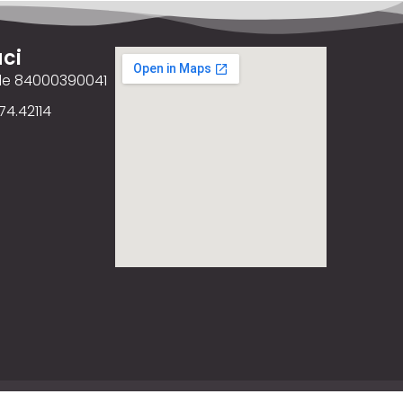
ci
ale 84000390041
74.42114
ency