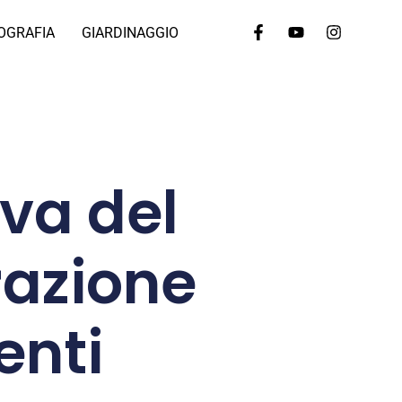
OGRAFIA
GIARDINAGGIO
iva del
razione
enti