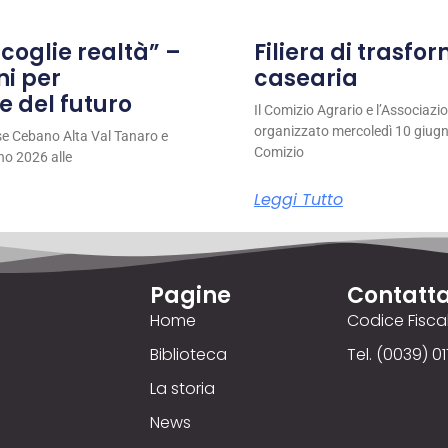
coglie realtà” –
Filiera di trasfo
ni per
casearia
e del futuro
Il Comizio Agrario e l’Associaz
organizzato mercoledì 10 giugno
se Cebano Alta Val Tanaro e
Comizio
no 2026 alle
Leggi Tutto
Pagine
Contatta
Home
Codice Fisc
Biblioteca
Tel. (0039) 01
La storia
News