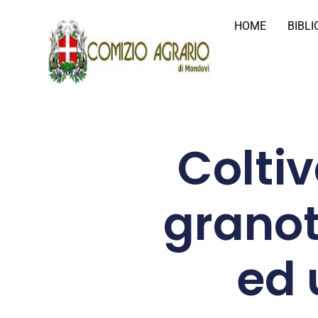
HOME
BIBL
Coltiv
granot
ed 