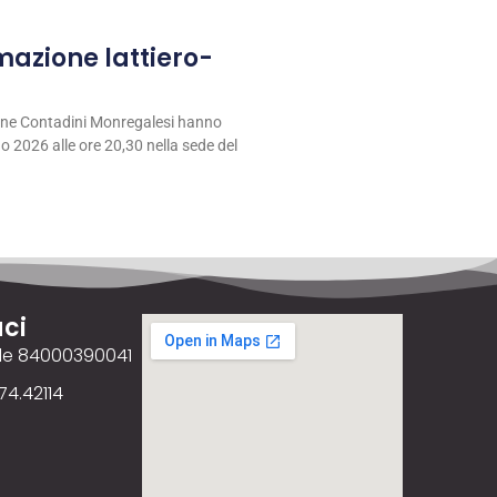
rmazione lattiero-
ione Contadini Monregalesi hanno
 2026 alle ore 20,30 nella sede del
ci
ale 84000390041
74.42114