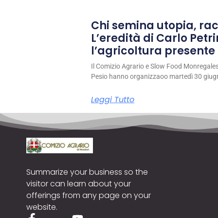
Chi semina utopia, rac
L’eredità di Carlo Petri
l’agricoltura presente 
Il Comizio Agrario e Slow Food Monregale
Pesio hanno organizzaoo martedì 30 giug
Leggi Tutto
Summarize your business so the
visitor can learn about your
offerings from any page on your
website.