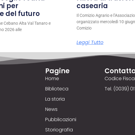
ni per
casearia
e del futuro
Il Comizio Agrario e l’Associaz
organizzato mercoledì 10 giugno
se Cebano Alta Val Tanaro e
Comizio
no 2026 alle
Leggi Tutto
Pagine
Contatta
Home
Codice Fisc
Biblioteca
Tel. (0039) 01
La storia
News
Pubblicazioni
Storiografia