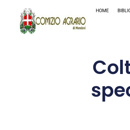
HOME
BIBL
Col
spec