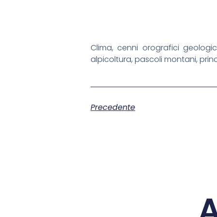
Clima, cenni orografici geologici,
alpicoltura, pascoli montani, prin
Precedente
A