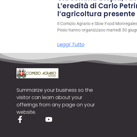
L’eredità di Carlo Petri
l’agricoltura presente 
Il Comizio Agrario e Slow Food Monregale
Pesio hanno organizzaoo martedì 30 giug
Leggi Tutto
Summarize your business so the
visitor can learn about your
offerings from any page on your
website.