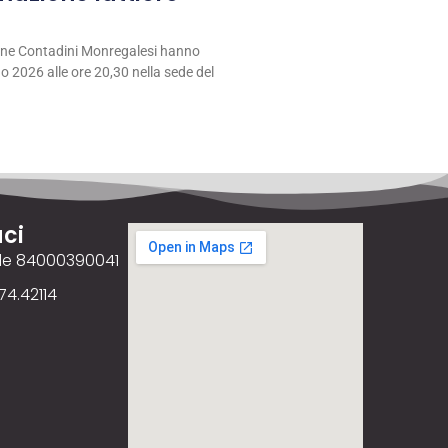
ione Contadini Monregalesi hanno
 2026 alle ore 20,30 nella sede del
ci
ale 84000390041
74.42114