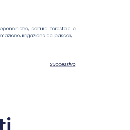
e appenniniche, coltura forestale e
mazione, irrigazione dei pascoli,
Successivo
ti