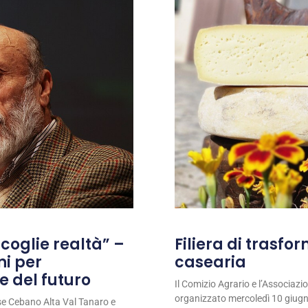
coglie realtà” –
Filiera di trasfo
ni per
casearia
e del futuro
Il Comizio Agrario e l’Associaz
organizzato mercoledì 10 giugno
se Cebano Alta Val Tanaro e