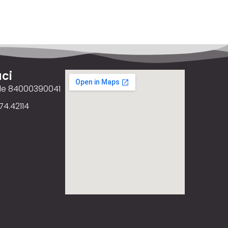
ci
ale 84000390041
74.42114