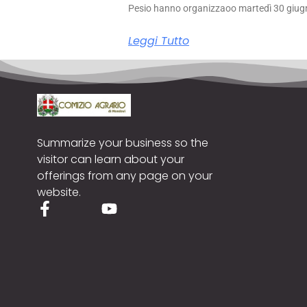
Pesio hanno organizzaoo martedì 30 giug
Leggi Tutto
Summarize your business so the
visitor can learn about your
offerings from any page on your
website.