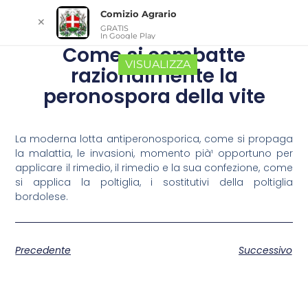
Comizio Agrario
✕
GRATIS
In Google Play
Come si combatte
VISUALIZZA
razionalmente la
peronospora della vite
La moderna lotta antiperonosporica, come si propaga
la malattia, le invasioni, momento pià¹ opportuno per
applicare il rimedio, il rimedio e la sua confezione, come
si applica la poltiglia, i sostitutivi della poltiglia
bordolese.
Precedente
Successivo