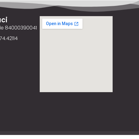
ci
ale 84000390041
74.42114
ency