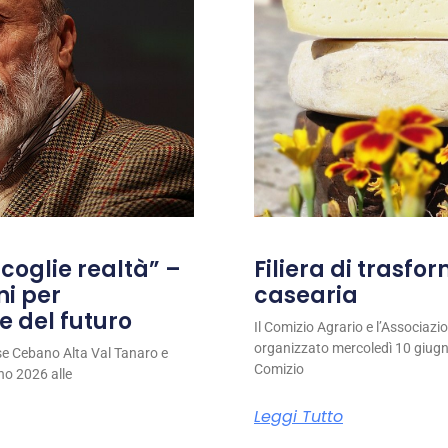
coglie realtà” –
Filiera di trasfo
ni per
casearia
e del futuro
Il Comizio Agrario e l’Associaz
organizzato mercoledì 10 giugno
se Cebano Alta Val Tanaro e
Comizio
no 2026 alle
Leggi Tutto