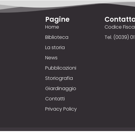
Pagine
Contatta
Home
Codice Fisc
Biblioteca
Tel. (0039) 01
La storia
News
Pubblicazioni
Storiografia
Giardinaggio
Contatti
Privacy Policy
yright © 2025
Comizio Agrario
. Credits © 00up - Web Ag