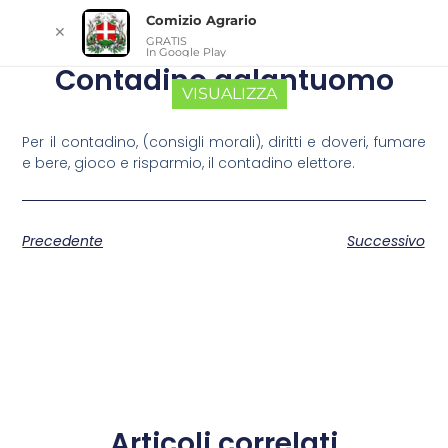
Comizio Agrario
✕
GRATIS
In Google Play
Contadino galantuomo
VISUALIZZA
Per il contadino, (consigli morali), diritti e doveri, fumare
e bere, gioco e risparmio, il contadino elettore.
Precedente
Successivo
Articoli correlati