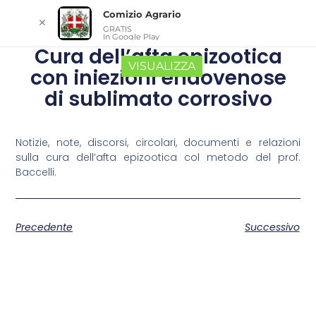
Comizio Agrario
✕
GRATIS
In Google Play
Cura dell’afta epizootica
VISUALIZZA
con iniezioni endovenose
di sublimato corrosivo
Notizie, note, discorsi, circolari, documenti e relazioni
sulla cura dell’afta epizootica col metodo del prof.
Baccelli.
Precedente
Successivo