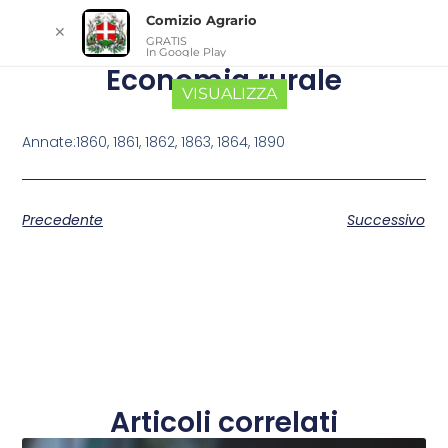
Comizio Agrario
✕
GRATIS
In Google Play
Economia rurale
VISUALIZZA
Annate:1860, 1861, 1862, 1863, 1864, 1890
Precedente
Successivo
Articoli correlati