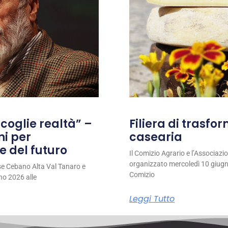
coglie realtà” –
Filiera di trasfo
ni per
casearia
e del futuro
Il Comizio Agrario e l’Associaz
organizzato mercoledì 10 giugno
se Cebano Alta Val Tanaro e
Comizio
no 2026 alle
Leggi Tutto