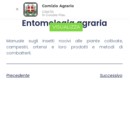
Comizio Agrario
✕
GRATIS
In Google Play
Entomologia agraria
VISUALIZZA
Manuale sugli insetti nocivi alle piante coltivate,
campestri, ortensi e loro prodotti e metodi di
combatterli.
Precedente
Successivo