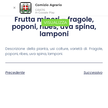
Comizio Agrario
✕
GRATIS
In Google Play
Frutta minori – fragole,
VISUALIZZA
poponi, ribes, uva spina,
lamponi
Descrizione della pianta, usi colture, varietà di: Fragole,
poponi, ribes, uva spina, lamponi.
Precedente
Successivo