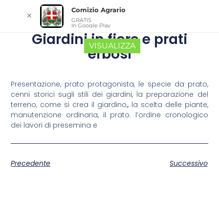
Comizio Agrario
✕
GRATIS
In Google Play
Giardini in fiore e prati
VISUALIZZA
erbosi
Presentazione, prato protagonista, le specie da prato,
cenni storici sugli stili dei giardini, la preparazione del
terreno, come si crea il giardino,, la scelta delle piante,
manutenzione ordinaria, il prato: l’ordine cronologico
dei lavori di presemina e
Precedente
Successivo