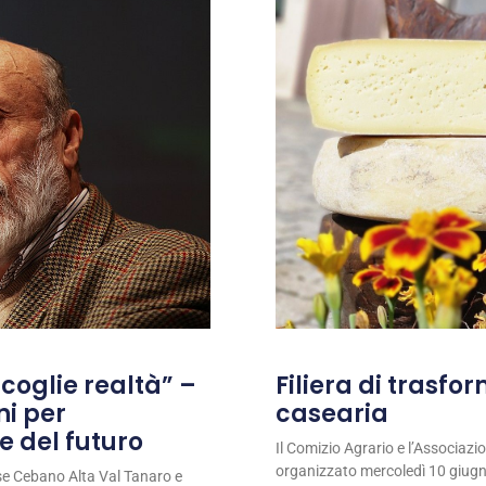
coglie realtà” –
Filiera di trasfo
ni per
casearia
e del futuro
Il Comizio Agrario e l’Associaz
organizzato mercoledì 10 giugno
se Cebano Alta Val Tanaro e