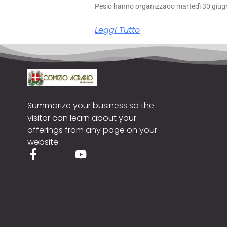
Pesio hanno organizzaoo martedì 30 giug
Leggi Tutto
Summarize your business so the
visitor can learn about your
offerings from any page on your
website.