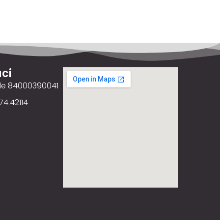
ci
ale 84000390041
74.42114