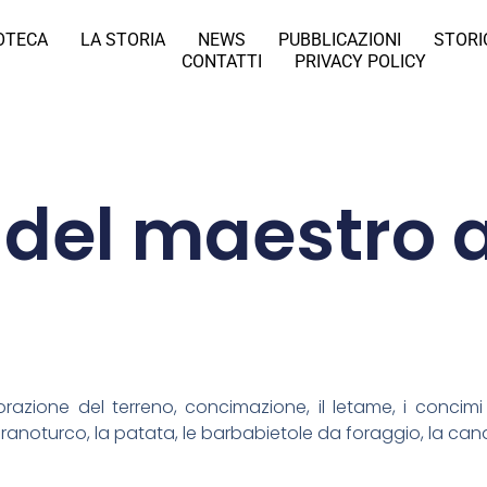
IOTECA
LA STORIA
NEWS
PUBBLICAZIONI
STORI
CONTATTI
PRIVACY POLICY
del maestro 
vorazione del terreno, concimazione, il letame, i concimi ch
 il granoturco, la patata, le barbabietole da foraggio, la can