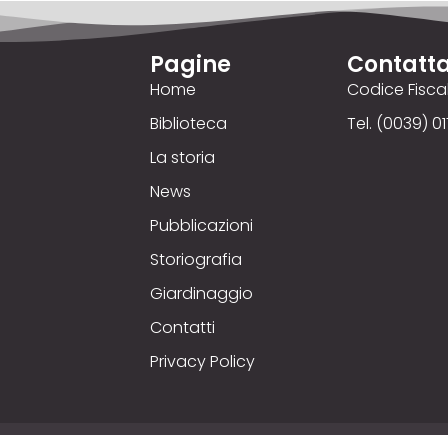
Pagine
Contatta
Home
Codice Fisc
Biblioteca
Tel. (0039) 01
La storia
News
Pubblicazioni
Storiografia
Giardinaggio
Contatti
Privacy Policy
yright © 2025
Comizio Agrario
. Credits © 00up - Web Ag