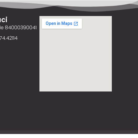
ci
ale 84000390041
74.42114
ency