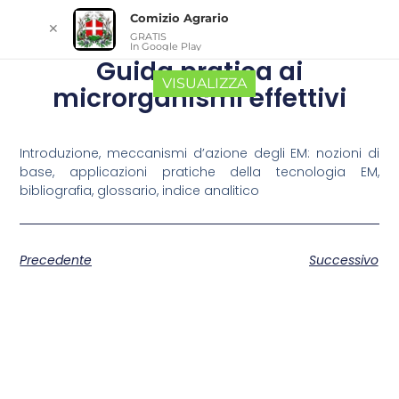
Comizio Agrario
✕
GRATIS
In Google Play
Guida pratica ai
VISUALIZZA
microrganismi effettivi
Introduzione, meccanismi d’azione degli EM: nozioni di
base, applicazioni pratiche della tecnologia EM,
bibliografia, glossario, indice analitico
Precedente
Successivo