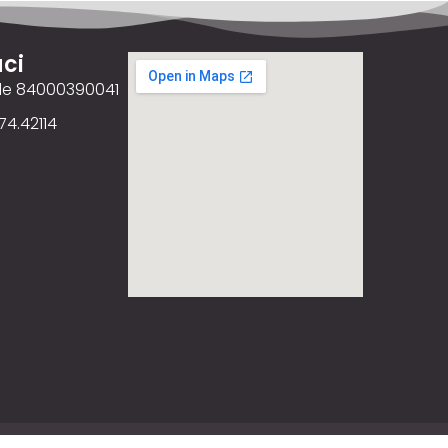
ci
ale 84000390041
74.42114
ency