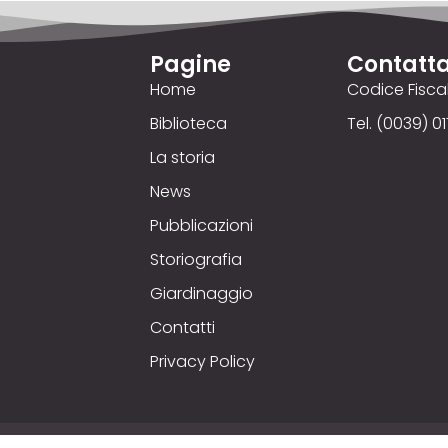
Pagine
Contatta
Home
Codice Fisc
Biblioteca
Tel. (0039) 01
La storia
News
Pubblicazioni
Storiografia
Giardinaggio
Contatti
Privacy Policy
yright © 2025
Comizio Agrario
. Credits © 00up - Web Ag