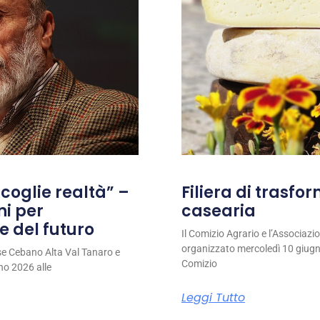
coglie realtà” –
Filiera di trasfo
ni per
casearia
e del futuro
Il Comizio Agrario e l’Associaz
organizzato mercoledì 10 giugno
se Cebano Alta Val Tanaro e
Comizio
no 2026 alle
Leggi Tutto