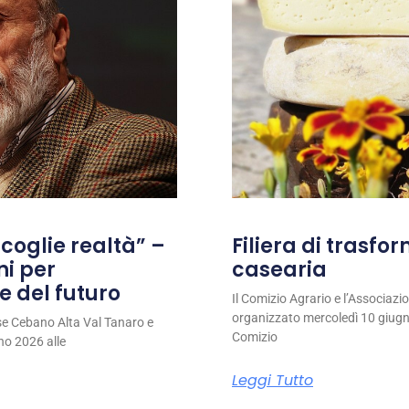
coglie realtà” –
Filiera di trasfo
ni per
casearia
e del futuro
Il Comizio Agrario e l’Associaz
organizzato mercoledì 10 giugno
se Cebano Alta Val Tanaro e
Comizio
no 2026 alle
Leggi Tutto