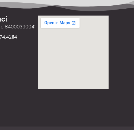
ci
ale 84000390041
74.42114
ency