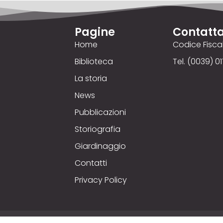
Pagine
Contatta
Home
Codice Fisc
Biblioteca
Tel. (0039) 01
La storia
News
Pubblicazioni
Storiografia
Giardinaggio
Contatti
Privacy Policy
yright © 2025
Comizio Agrario
. Credits © 00up - Web Ag