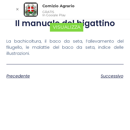
Comizio Agrario
✕
GRATIS
In Google Play
Il manuale del bigattino
VISUALIZZA
La bachicoltura, il baco da seta, l’allevamento del
filugello, le malattie del baco da seta, indice delle
illustrazioni.
Precedente
Successivo