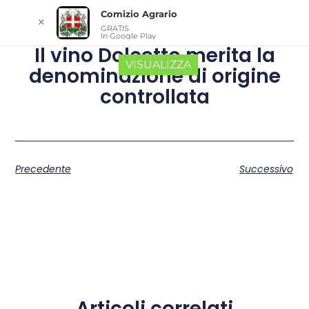
Comizio Agrario
✕
GRATIS
In Google Play
Il vino Dolcetto merita la
VISUALIZZA
denominazione di origine
controllata
Precedente
Successivo
Articoli correlati