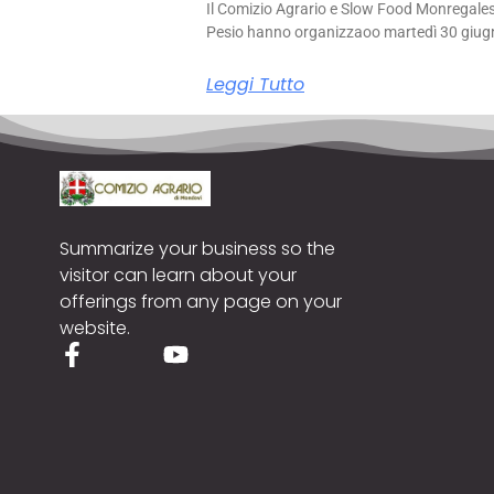
Il Comizio Agrario e Slow Food Monregale
Pesio hanno organizzaoo martedì 30 giug
Leggi Tutto
Summarize your business so the
visitor can learn about your
offerings from any page on your
website.