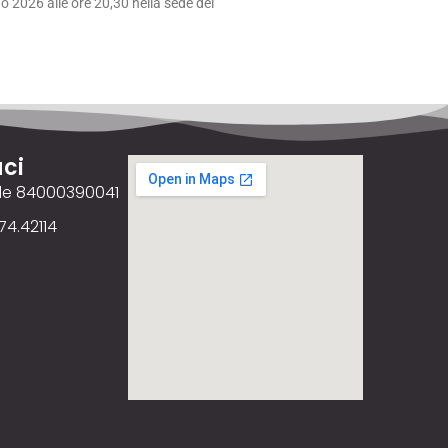
 2026 alle ore 20,30 nella sede del
ci
ale 84000390041
74.42114