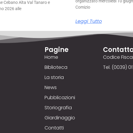
organizzato mercoledì 10 giugno
se Cebano Alta Val Tanaro e
Comizio
no 2026 alle
Leggi Tutto
Pagine
Contatta
Home
Codice Fisc
Biblioteca
Tel. (0039) 01
La storia
News
Pubblicazioni
Storiografia
Giardinaggio
Contatti