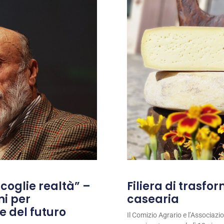
coglie realtà” –
Filiera di trasfo
ni per
casearia
e del futuro
Il Comizio Agrario e l’Associaz