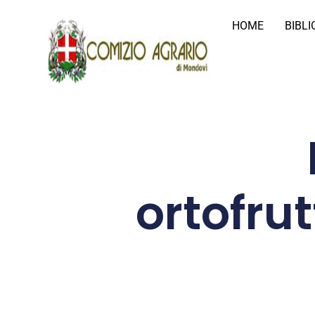
HOME
BIBL
ortofru