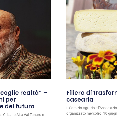
coglie realtà” –
Filiera di trasfo
ni per
casearia
e del futuro
Il Comizio Agrario e l’Associaz
organizzato mercoledì 10 giugno
se Cebano Alta Val Tanaro e