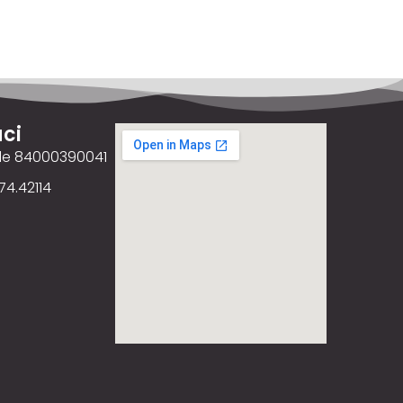
ci
ale 84000390041
74.42114