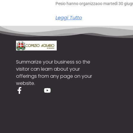
Pesio hanno organizzaoo martedì 30 giug
Leggi Tutto
Summarize your business so the
visitor can learn about your
offerings from any page on your
website.