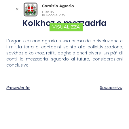
Comizio Agrario
✕
GRATIS
In Google Play
Kolkhoz e mezzadria
VISUALIZZA
L’organizzazione agraria russa prima della rivoluzione e
i mir, la terra ai contadini, spinta alla collettivizzazione,
sovkhoz e kolkhoz, reffiti, paghe e oneri diversi, un pà² di
conti, la mezzadria, sguardo al futuro, considerazioni
conclusive.
Precedente
Successivo