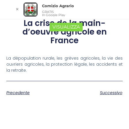
Comizio Agrario
✕
GRATIS
In Google Play
La crise de la main-
VISUALIZZA
d’oeuvre agricole en
France
La dèpopulation rurale, les grèves agricoles, la vie des
ouvriers agricoles, la protection lègale, les accidents et
la retraite.
Precedente
Successivo