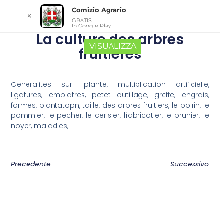
Comizio Agrario
✕
GRATIS
In Google Play
La culture des arbres
VISUALIZZA
fruitieres
Generalites sur: plante, multiplication artificielle,
ligatures, emplatres, petet outillage, greffe, engrais,
formes, plantatopn, taille, des arbres fruitiers, le poirin, le
pommier, le pecher, le cerisier, lìabricotier, le prunier, le
noyer, maladies, i
Precedente
Successivo