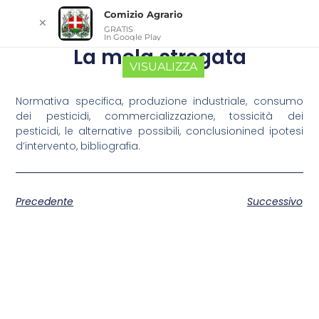
Comizio Agrario
✕
GRATIS
In Google Play
La mela stregata
VISUALIZZA
Normativa specifica, produzione industriale, consumo
dei pesticidi, commercializzazione, tossicità dei
pesticidi, le alternative possibili, conclusionined ipotesi
d’intervento, bibliografia.
Precedente
Successivo