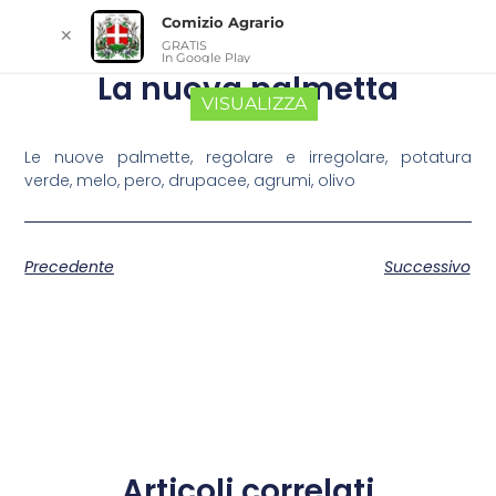
Comizio Agrario
✕
GRATIS
In Google Play
La nuova palmetta
VISUALIZZA
Le nuove palmette, regolare e irregolare, potatura
verde, melo, pero, drupacee, agrumi, olivo
Precedente
Successivo
Articoli correlati