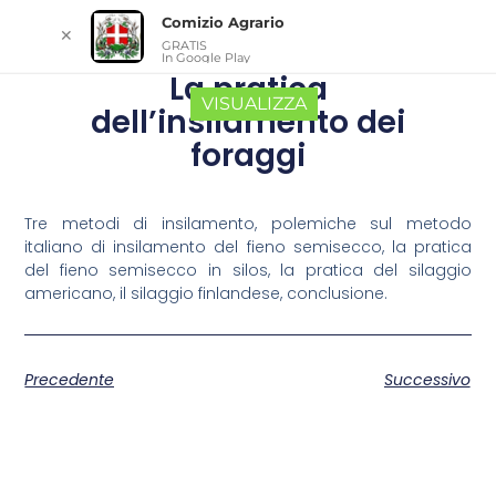
Comizio Agrario
✕
GRATIS
In Google Play
La pratica
VISUALIZZA
dell’insilamento dei
foraggi
Tre metodi di insilamento, polemiche sul metodo
italiano di insilamento del fieno semisecco, la pratica
del fieno semisecco in silos, la pratica del silaggio
americano, il silaggio finlandese, conclusione.
Precedente
Successivo